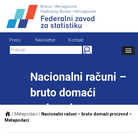
Skip
to
content
Press
Newsletter
Kontakt
Search
for:
Nacionalni računi –
bruto domaći
proizvod –
/
Metapodaci
/
Nacionalni računi – bruto domaći proizvod –
Metapodaci
Metapodaci