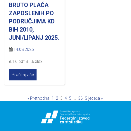
BRUTO PLAĆA
ZAPOSLENIH PO
PODRUČJIMA KD
BiH 2010,
JUNI/LIPANJ 2025.
14.08.2025
8.1.6.pdf 8.1.6.xlsx
Pročitaj više
« Prethodna
1
2
3
4
5
…
36
Sljedeća »