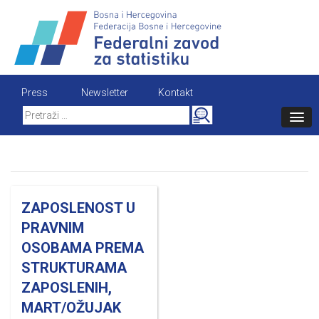
Skip
to
content
Press
Newsletter
Kontakt
Search
for:
ZAPOSLENOST U
PRAVNIM
OSOBAMA PREMA
STRUKTURAMA
ZAPOSLENIH,
MART/OŽUJAK