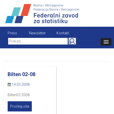
Skip
to
content
Press
Newsletter
Kontakt
Search
for:
Bilten 02-08
14.03.2008
Bilten02-2008
Pročitaj više