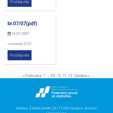
Pročitaj više
br.07/07(pdf)
16.07.2007
comentar 0707
Pročitaj više
« Prethodna
1
…
69
70
71
72
Sljedeća »
Adresa: Zelenih beretki 26 | 71000 Sarajevo, Bosna i