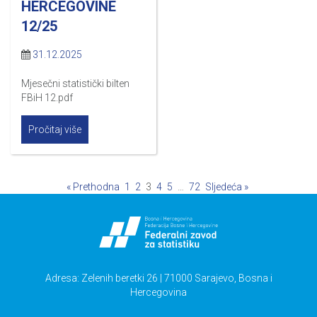
HERCEGOVINE
12/25
31.12.2025
Mjesečni statistički bilten
FBiH 12.pdf
Pročitaj više
« Prethodna
1
2
3
4
5
…
72
Sljedeća »
Adresa: Zelenih beretki 26 | 71000 Sarajevo, Bosna i
Hercegovina