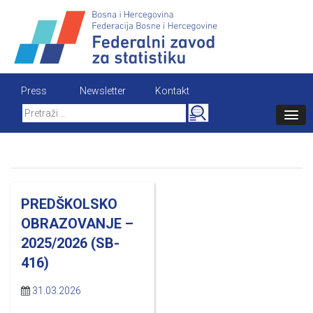
Skip
to
content
Press
Newsletter
Kontakt
Search
for:
PREDŠKOLSKO
OBRAZOVANJE –
2025/2026 (SB-
416)
31.03.2026