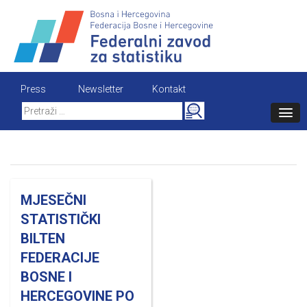
Skip
to
content
Press
Newsletter
Kontakt
Search
for:
MJESEČNI
STATISTIČKI
BILTEN
FEDERACIJE
BOSNE I
HERCEGOVINE PO