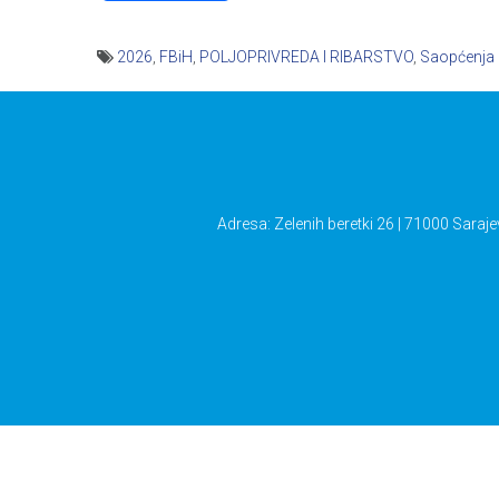
2026
,
FBiH
,
POLJOPRIVREDA I RIBARSTVO
,
Saopćenja
Navigacija
članaka
Adresa: Zelenih beretki 26 | 71000 Saraje