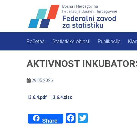
Skip
to
content
Početna
Statističke oblasti
Publikacije
Klas
AKTIVNOST INKUBATORS
29.05.2026
13.6.4.pdf
13.6.4.xlsx
Facebook
Twitter
Share