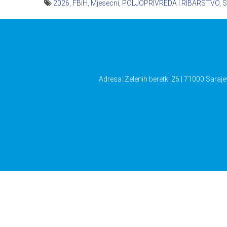
2026
,
FBiH
,
Mjesecni
,
POLJOPRIVREDA I RIBARSTVO
,
S
Navigacija
članaka
Adresa: Zelenih beretki 26 | 71000 Saraje