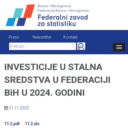
Skip
to
content
Press
Newsletter
Kontakt
Search
for:
INVESTICIJE U STALNA
SREDSTVA U FEDERACIJI
BiH U 2024. GODINI
21.11.2025
11.2.pdf
11.2.xls