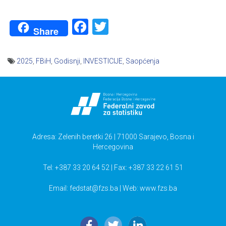
Facebook
Twitter
Share
2025
,
FBiH
,
Godisnji
,
INVESTICIJE
,
Saopćenja
Navigacija
članaka
Adresa: Zelenih beretki 26 | 71000 Sarajevo, Bosna i
Hercegovina
Tel: +387 33 20 64 52 | Fax: +387 33 22 61 51
Email:
fedstat@fzs.ba
| Web: www.fzs.ba