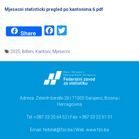
Mjesecni statisticki pregled po kantonima 6.pdf
Facebook
Twitter
Share
2025
,
Bilteni
,
Kantoni
,
Mjesecni
Navigacija
članaka
Adresa: Zelenih beretki 26 | 71000 Sarajevo, Bosna i
Hercegovina
Tel: +387 33 20 64 52 | Fax: +387 33 22 61 51
Email:
fedstat@fzs.ba
| Web: www.fzs.ba