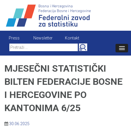
Skip
to
content
Press
Newsletter
Kontakt
Search
for:
MJESEČNI STATISTIČKI
BILTEN FEDERACIJE BOSNE
I HERCEGOVINE PO
KANTONIMA 6/25
30.06.2025