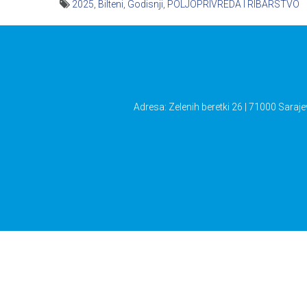
2025
,
Bilteni
,
Godisnji
,
POLJOPRIVREDA I RIBARSTVO
Navigacija
članaka
Adresa: Zelenih beretki 26 | 71000 Saraje