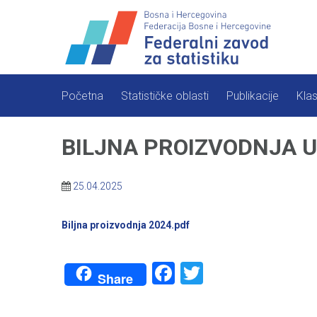
Skip
to
content
Početna
Statističke oblasti
Publikacije
Klas
BILJNA PROIZVODNJA U 
25.04.2025
Biljna proizvodnja 2024.pdf
Facebook
Twitter
Share