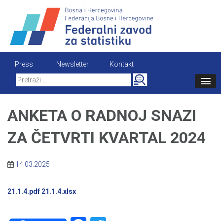
Skip
to
content
Press
Newsletter
Kontakt
Search
for:
ANKETA O RADNOJ SNAZI
ZA ČETVRTI KVARTAL 2024
14.03.2025
21.1.4.pdf
21.1.4.xlsx