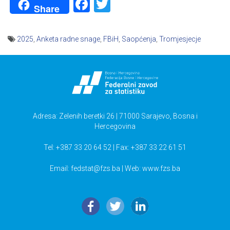
Facebook
Twitter
Share
2025
,
Anketa radne snage
,
FBiH
,
Saopćenja
,
Tromjesjecje
Navigacija
članaka
Adresa: Zelenih beretki 26 | 71000 Sarajevo, Bosna i
Hercegovina
Tel: +387 33 20 64 52 | Fax: +387 33 22 61 51
Email:
fedstat@fzs.ba
| Web: www.fzs.ba