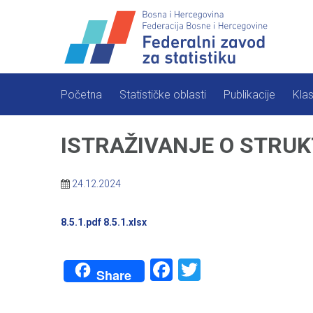
Skip
to
content
Početna
Statističke oblasti
Publikacije
Klas
ISTRAŽIVANJE O STRUK
24.12.2024
8.5.1.pdf
8.5.1.xlsx
Facebook
Twitter
Share