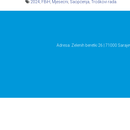
2024
,
FBiH
,
Mjesecni
,
Saopćenja
,
Troškovi rada.
Navigacija
članaka
Adresa: Zelenih beretki 26 | 71000 Saraje