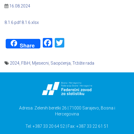
16.08.2024
8.1.6.pdf
8.1.6.xlsx
Facebook
Twitter
Share
2024
,
FBiH
,
Mjesecni
,
Saopćenja
,
Tržište rada
Navigacija
članaka
Adresa: Zelenih beretki 26 | 71000 Sarajevo, Bosna i
Hercegovina
Tel: +387 33 20 64 52 | Fax: +387 33 22 61 51