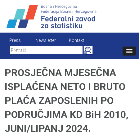
Skip
to
content
Press
Newsletter
Kontakt
Search
for:
PROSJEČNA MJESEČNA
ISPLAĆENA NETO I BRUTO
PLAĆA ZAPOSLENIH PO
PODRUČJIMA KD BiH 2010,
JUNI/LIPANJ 2024.