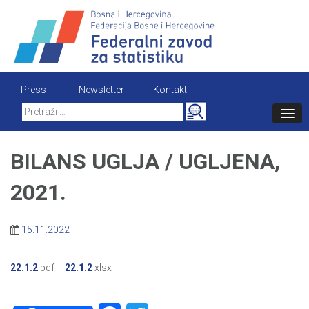
Skip
to
content
Press
Newsletter
Kontakt
Search
for:
BILANS UGLJA / UGLJENA,
2021.
15.11.2022
22.1.2
pdf
22.1.2
xlsx