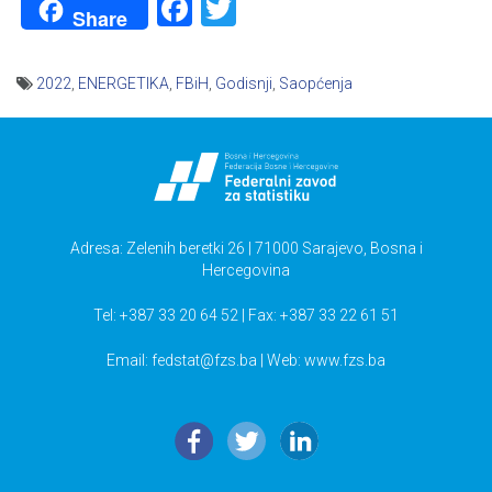
Facebook
Twitter
Share
2022
,
ENERGETIKA
,
FBiH
,
Godisnji
,
Saopćenja
Navigacija
članaka
Adresa: Zelenih beretki 26 | 71000 Sarajevo, Bosna i
Hercegovina
Tel: +387 33 20 64 52 | Fax: +387 33 22 61 51
Email:
fedstat@fzs.ba
| Web: www.fzs.ba