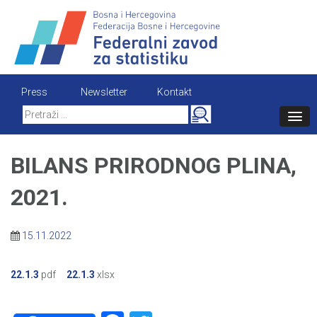
Skip
to
content
Press
Newsletter
Kontakt
Search
for:
BILANS PRIRODNOG PLINA,
2021.
15.11.2022
22.1.3
pdf
22.1.3
xlsx