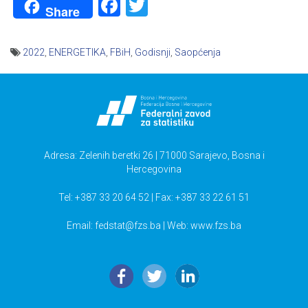
Facebook
Twitter
Share
2022
,
ENERGETIKA
,
FBiH
,
Godisnji
,
Saopćenja
Navigacija
članaka
Adresa: Zelenih beretki 26 | 71000 Sarajevo, Bosna i
Hercegovina
Tel: +387 33 20 64 52 | Fax: +387 33 22 61 51
Email:
fedstat@fzs.ba
| Web: www.fzs.ba