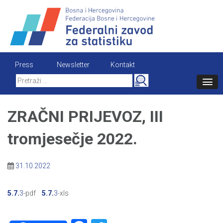
Skip
to
content
Press
Newsletter
Kontakt
Search
for:
ZRAČNI PRIJEVOZ, III
tromjesečje 2022.
31.10.2022
5.7.
3
-pdf
5.7.
3
-xls