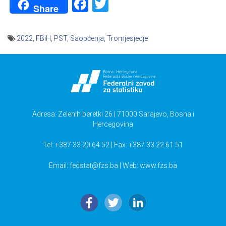
Facebook
Twitter
Share
2022
,
FBiH
,
PST
,
Saopćenja
,
Tromjesjecje
Navigacija
članaka
Adresa: Zelenih beretki 26 | 71000 Sarajevo, Bosna i
Hercegovina
Tel: +387 33 20 64 52 | Fax: +387 33 22 61 51
Email:
fedstat@fzs.ba
| Web: www.fzs.ba