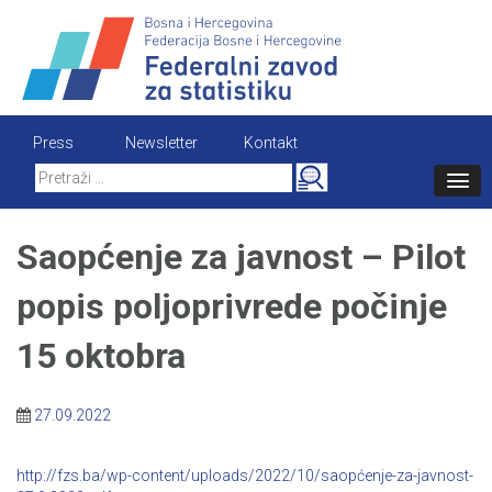
Skip
to
content
Press
Newsletter
Kontakt
Search
for:
Saopćenje za javnost – Pilot
popis poljoprivrede počinje
15 oktobra
27.09.2022
http://fzs.ba/wp-content/uploads/2022/10/saopćenje-za-javnost-