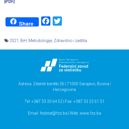
[PDF]
Facebook
Twitter
Share
2021
,
BiH
,
Metodologije
,
Zdravstvo i zaštita
Navigacija
članaka
Adresa: Zelenih beretki 26 | 71000 Sarajevo, Bosna i
Hercegovina
Tel: +387 33 20 64 52 | Fax: +387 33 22 61 51
Email:
fedstat@fzs.ba
| Web: www.fzs.ba