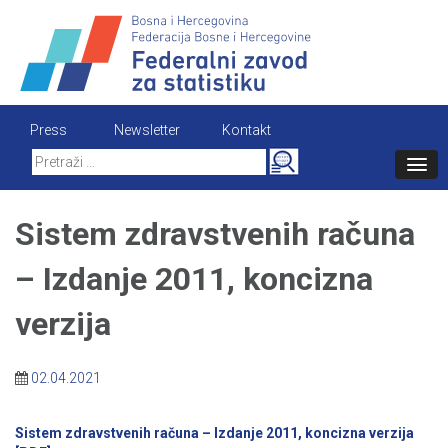
Skip
to
content
Press
Newsletter
Kontakt
Search
for:
Sistem zdravstvenih računa
– Izdanje 2011, koncizna
verzija
02.04.2021
Sistem zdravstvenih računa – Izdanje 2011, koncizna verzija