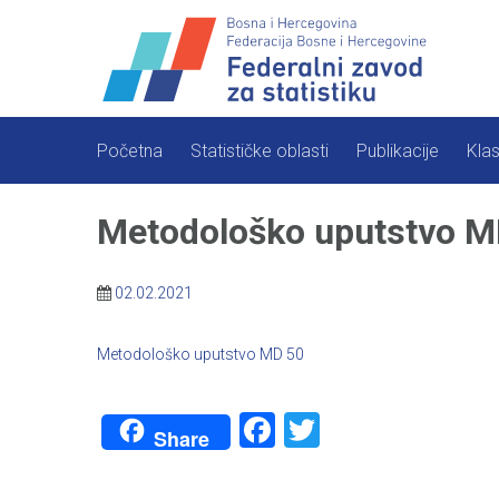
Skip
to
content
Početna
Statističke oblasti
Publikacije
Klas
Metodološko uputstvo M
02.02.2021
Metodološko uputstvo MD 50
Facebook
Twitter
Share