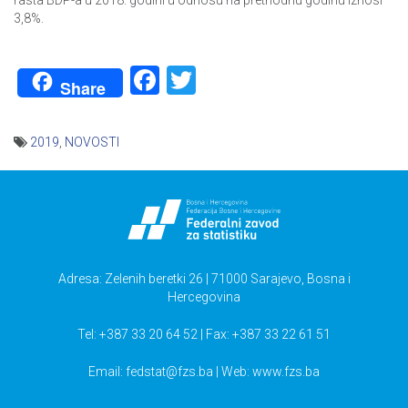
rasta BDP-a u 2018. godini u odnosu na prethodnu godinu iznosi
3,8%.
Facebook
Twitter
Share
2019
,
NOVOSTI
Navigacija
članaka
Adresa: Zelenih beretki 26 | 71000 Sarajevo, Bosna i
Hercegovina
Tel: +387 33 20 64 52 | Fax: +387 33 22 61 51
Email:
fedstat@fzs.ba
| Web: www.fzs.ba