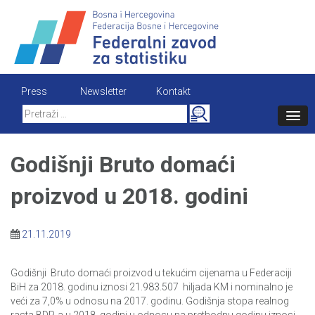
Skip
to
content
Press
Newsletter
Kontakt
Search
for:
Godišnji Bruto domaći
proizvod u 2018. godini
21.11.2019
Godišnji Bruto domaći proizvod u tekućim cijenama u Federaciji
BiH za 2018. godinu iznosi 21.983.507 hiljada KM i nominalno je
veći za 7,0% u odnosu na 2017. godinu. Godišnja stopa realnog