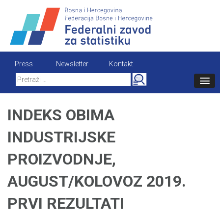
Skip
to
content
Press
Newsletter
Kontakt
Search
for:
INDEKS OBIMA
INDUSTRIJSKE
PROIZVODNJE,
AUGUST/KOLOVOZ 2019.
PRVI REZULTATI