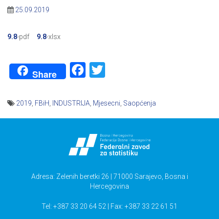
25.09.2019
9.8
-pdf
9.8
-xlsx
Facebook
Twitter
Share
2019
,
FBiH
,
INDUSTRIJA
,
Mjesecni
,
Saopćenja
Navigacija
članaka
Adresa: Zelenih beretki 26 | 71000 Sarajevo, Bosna i
Hercegovina
Tel: +387 33 20 64 52 | Fax: +387 33 22 61 51