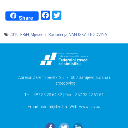
Facebook
Twitter
Share
2019
,
FBiH
,
Mjesecni
,
Saopćenja
,
VANJSKA TRGOVINA
Navigacija
članaka
Adresa: Zelenih beretki 26 | 71000 Sarajevo, Bosna i
Hercegovina
Tel: +387 33 20 64 52 | Fax: +387 33 22 61 51
Email:
fedstat@fzs.ba
| Web: www.fzs.ba