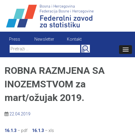
Skip
to
content
Press
Newsletter
Kontakt
Search
for:
ROBNA RAZMJENA SA
INOZEMSTVOM za
mart/ožujak 2019.
22.04.2019
16.1.3
– pdf
16.1.3
– xls