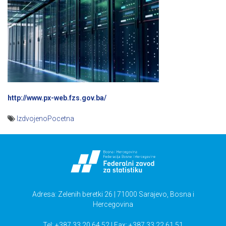
http://www.px-web.fzs.gov.ba/
IzdvojenoPocetna
Navigacija
članaka
Adresa: Zelenih beretki 26 | 71000 Sarajevo, Bosna i
Hercegovina
Tel: +387 33 20 64 52 | Fax: +387 33 22 61 51