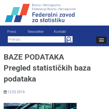
Skip
to
content
Press
Newsletter
Kontakt
Search
for:
BAZE PODATAKA
Pregled statističkih baza
podataka
12.02.2019