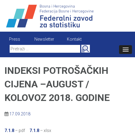
Skip
to
content
Press
Newsletter
Kontakt
Search
for:
INDEKSI POTROŠAČKIH
CIJENA –AUGUST /
KOLOVOZ 2018. GODINE
17.09.2018
7.1.8
– pdf
7.1.8
– xlsx