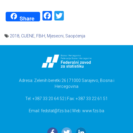
Facebook
Twitter
Share
2018
,
CIJENE
,
FBiH
,
Mjesecni
,
Saopćenja
Navigacija
članaka
Adresa: Zelenih beretki 26 | 71000 Sarajevo, Bosna i
Hercegovina
Tel: +387 33 20 64 52 | Fax: +387 33 22 61 51
Email:
fedstat@fzs.ba
| Web: www.fzs.ba