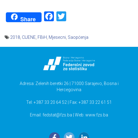
Facebook
Twitter
Share
2018
,
CIJENE
,
FBiH
,
Mjesecni
,
Saopćenja
Navigacija
članaka
Adresa: Zelenih beretki 26 | 71000 Sarajevo, Bosna i
Hercegovina
Tel: +387 33 20 64 52 | Fax: +387 33 22 61 51
Email:
fedstat@fzs.ba
| Web: www.fzs.ba