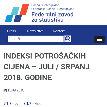
Skip
to
content
Press
Newsletter
Kontakt
Search
for:
INDEKSI POTROŠAČKIH
CIJENA – JULI / SRPANJ
2018. GODINE
15.08.2018
7.1.7
– pdf
7.1.7
– xlsx