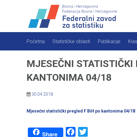
Skip
to
content
Početna
Statističke oblasti
Publikacije
Klas
MJESEČNI STATISTIČKI
KANTONIMA 04/18
30.04.2018
Mjesečni statistički pregled F BiH po kantonima 04/18
Facebook
Twitter
Share