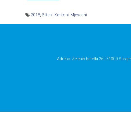
2018
,
Bilteni
,
Kantoni
,
Mjesecni
Navigacija
članaka
Adresa: Zelenih beretki 26 | 71000 Saraje