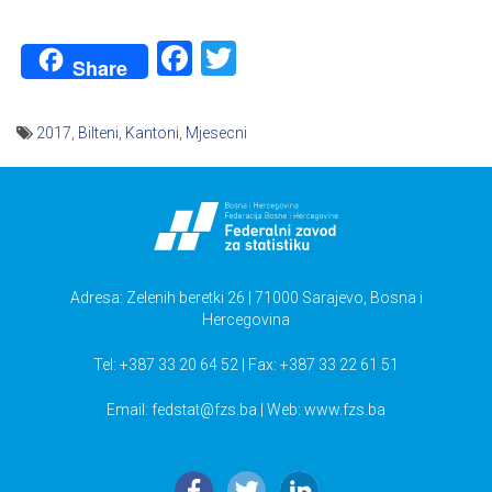
Facebook
Twitter
Share
2017
,
Bilteni
,
Kantoni
,
Mjesecni
Navigacija
članaka
Adresa: Zelenih beretki 26 | 71000 Sarajevo, Bosna i
Hercegovina
Tel: +387 33 20 64 52 | Fax: +387 33 22 61 51
Email:
fedstat@fzs.ba
| Web: www.fzs.ba