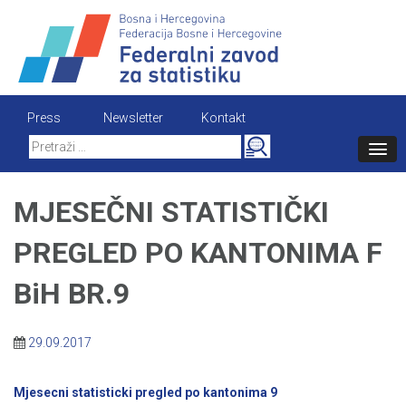
Skip
to
content
Press
Newsletter
Kontakt
Search
for:
MJESEČNI STATISTIČKI
PREGLED PO KANTONIMA F
BiH BR.9
29.09.2017
Mjesecni statisticki pregled po kantonima 9