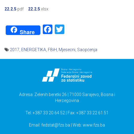
22.2.5
pdf
22.2.5
xlsx
Facebook
Twitter
Share
2017
,
ENERGETIKA
,
FBiH
,
Mjesecni
,
Saopćenja
Navigacija
članaka
Adresa: Zelenih beretki 26 | 71000 Sarajevo, Bosna i
Hercegovina
Tel: +387 33 20 64 52 | Fax: +387 33 22 61 51
Email:
fedstat@fzs.ba
| Web: www.fzs.ba