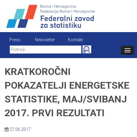
Skip
to
content
Press
Newsletter
Kontakt
Search
for:
KRATKOROČNI
POKAZATELJI ENERGETSKE
STATISTIKE, MAJ/SVIBANJ
2017. PRVI REZULTATI
27.06.2017