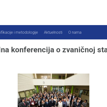
ifikacije i metodologije
Aktuelnosti
O nama
 konferencija o zvaničnoj stat