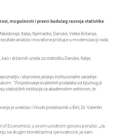
zovi, mogućnosti i pravci budućeg razvoja statistike
.
edonije, Italije, Njemačke, Danske, Velike Britanije,
ezultate analiza i inovativne pristupe u modernizaciji rada
ao i državnih ureda za statistiku Danske, Italije,
epoznatljiv i doprinese jačanju institucionalne saradnje
orukom: “
Posjedovanje kvalitetnih podataka od ključnog je
nju statističkih institucija sa akademskim sektorom, te
 je uveličao i Visoki predstavnik u BiH, Dr. Valentin
chool of Economics, u svom uvodnom govoru poručio: „Ja
đenju sa drugim teoretičarima vjerovatnoće, ja sam