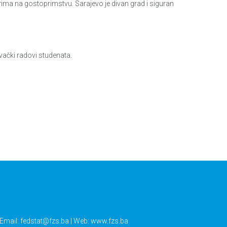
orima na gostoprimstvu. Sarajevo je divan grad i siguran
vački radovi studenata.
 Email:
fedstat@fzs.ba
| Web: www.fzs.ba