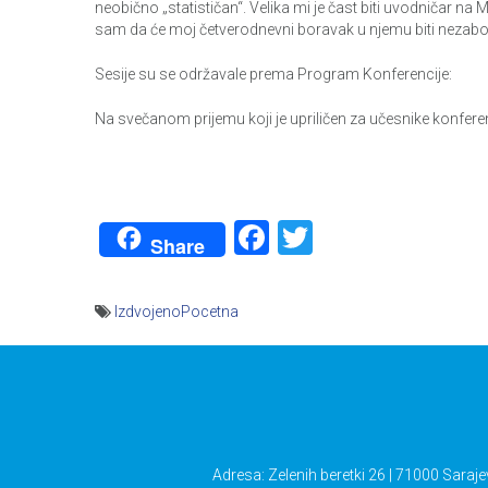
neobično „statističan“. Velika mi je čast biti uvodničar n
sam da će moj četverodnevni boravak u njemu biti nezabo
Sesije su se održavale prema Program Konferencije:
Na svečanom prijemu koji je upriličen za učesnike konfere
Facebook
Twitter
Share
IzdvojenoPocetna
Navigacija
članaka
Adresa: Zelenih beretki 26 | 71000 Saraje