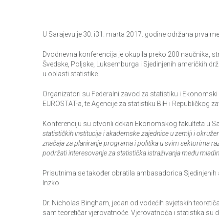
U Sarajevu je 30. i31. marta 2017. godine održana prva 
Dvodnevna konferencija je okupila preko 200 naučnika, struč
Švedske, Poljske, Luksemburga i Sjedinjenih američkih držav
u oblasti statistike.
Organizatori su Federalni zavod za statistiku i Ekonomski f
EUROSTAT-a, te Agencije za statistiku BiH i Republičkog za
Konferenciju su otvorili dekan Ekonomskog fakulteta u Sar
statističkih institucija i akademske zajednice u zemlji i okružen
značaja za planiranje programa i politika u svim sektorima raz
podržati interesovanje za statistička istraživanja među mlad
Prisutnima se također obratila ambasadorica Sjedinjenih 
Inzko.
Dr. Nicholas Bingham, jedan od vodećih svjetskih teoret
sam teoretičar vjerovatnoće. Vjerovatnoća i statistika su 