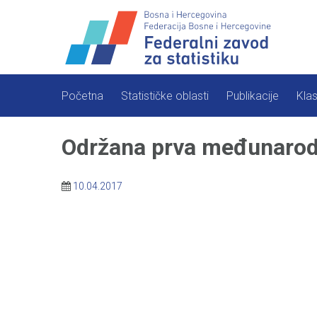
Skip
to
content
Početna
Statističke oblasti
Publikacije
Klas
Održana prva međunarodna
10.04.2017