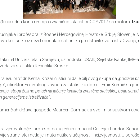
međunarodna konferencija o zvaničnoj statistici ICOS2017 sa motom:
Iza
njaka i profesora iz Bosne i Hercegovine, Hrvatske, Srbije, Slovenije, Mak
a koji su kroz devet modula imali priliku predstaviti svoja istraživanja, r
akultet Univerziteta u Sarajevu, uz podršku USAID, Svjetske Banke, IMF-a, k
voda za statistiku Republike Srpske.
ajevu prof.dr. Kemal Kozarić ističući da je cilj ovog skupa da
„postane pr
ju“
, i direktor Federalnog zavoda za statistiku doc.dr. Emir Kremić sa p
voja, stoga želimo potaći na jačanje kvaliteta zvanične statistike, bolju sarad
im generacijama istraživača
“.
američkih država gospođa Maureen Cormack a svojim prisustvom otvaranje
ičara vjerovatnoće i profesor na uglednim Imperial College i London S
dvije strane iste medalje; matematike slučajnosti i neizvijesnosti. U pore