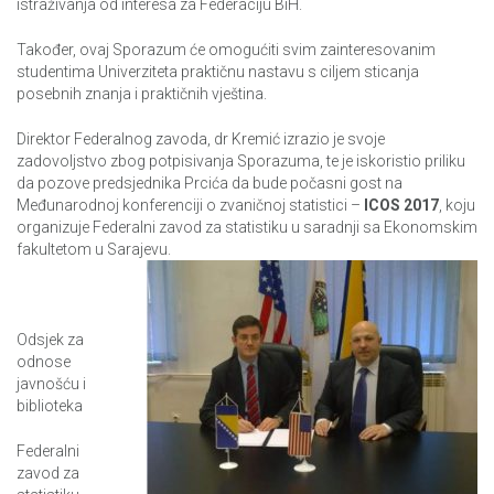
istraživanja od interesa za Federaciju BiH.
Također, ovaj Sporazum će omogućiti svim zainteresovanim
studentima Univerziteta praktičnu nastavu s ciljem sticanja
posebnih znanja i praktičnih vještina.
Direktor Federalnog zavoda, dr Kremić izrazio je svoje
zadovoljstvo zbog potpisivanja Sporazuma, te je iskoristio priliku
da pozove predsjednika Prcića da bude počasni gost na
Međunarodnoj konferenciji o zvaničnoj statistici –
ICOS 2017
, koju
organizuje Federalni zavod za statistiku u saradnji sa Ekonomskim
fakultetom u Sarajevu.
Odsjek za
odnose
javnošću i
biblioteka
Federalni
zavod za