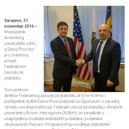
Sarajevo, 21.
novembar 2016 –
Predsjednik
Američkog
univerziteta u BiH,
g.Denis Prcić bio
je u zvaničnoj
posjeti
Federalnom
zavodu za
statistiku.
Tom prilikom
direktor Federalnog zavoda za statistiku dr Emir Kremić i
predsjednik AUBiH Denis Prcić potpisali su Sporazum o saradnji
između ove dvije institucije. Federalni zavod za statistiku i Američki
univerzitet u Bosni i Hercegovini (AUBiH) će sarađivati u
unaprijeđenju kvaliteta statističkih podataka i podataka
obuhvaćenih Planom i Programom provođenja statističkih