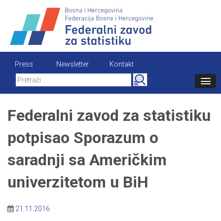
Skip
to
content
Press
Newsletter
Kontakt
Search
for:
Federalni zavod za statistiku
potpisao Sporazum o
saradnji sa Američkim
univerzitetom u BiH
21.11.2016