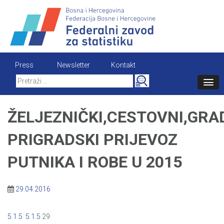
Skip
to
content
Press
Newsletter
Kontakt
Search
for:
ŽELJEZNIČKI,CESTOVNI,GRA
PRIGRADSKI PRIJEVOZ
PUTNIKA I ROBE U 2015
29.04.2016
5.1.5
5.1.5
29