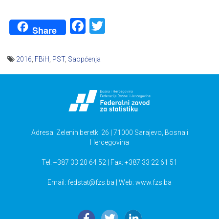
Facebook
Twitter
Share
2016
,
FBiH
,
PST
,
Saopćenja
Navigacija
članaka
Adresa: Zelenih beretki 26 | 71000 Sarajevo, Bosna i
Hercegovina
Tel: +387 33 20 64 52 | Fax: +387 33 22 61 51
Email:
fedstat@fzs.ba
| Web: www.fzs.ba