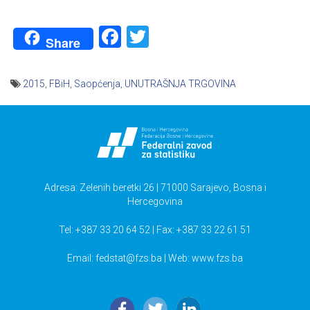
Facebook
Twitter
Share
2015
,
FBiH
,
Saopćenja
,
UNUTRAŠNJA TRGOVINA
Navigacija
članaka
Adresa: Zelenih beretki 26 | 71000 Sarajevo, Bosna i
Hercegovina
Tel: +387 33 20 64 52 | Fax: +387 33 22 61 51
Email:
fedstat@fzs.ba
| Web: www.fzs.ba