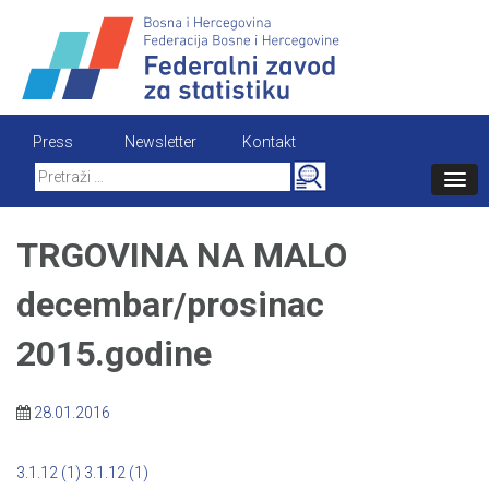
Skip
to
content
Press
Newsletter
Kontakt
Search
for:
TRGOVINA NA MALO
decembar/prosinac
2015.godine
28.01.2016
3.1.12 (1)
3.1.12 (1)