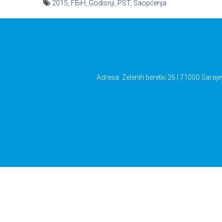
2015
,
FBiH
,
Godisnji
,
PST
,
Saopćenja
Navigacija
članaka
Adresa: Zelenih beretki 26 | 71000 Saraje