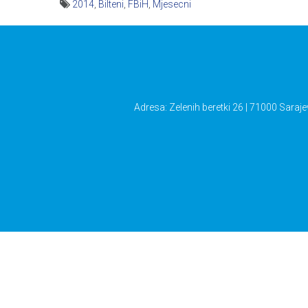
2014
,
Bilteni
,
FBiH
,
Mjesecni
Navigacija
članaka
Adresa: Zelenih beretki 26 | 71000 Saraje